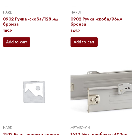
HARDI
HARDI
0902 Ручка -скоба/128 мм
0902 Ручка -скоба/96мм
бронза
бронза
189
₽
142
₽
Add to cart
Add to cart
HARDI
МЕТАБОКСЫ
1502 Ручка -кнопка золото
1672 Металлобоксы 400мм,