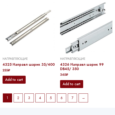
НАПРАВЛЯЮЩИЕ
НАПРАВЛЯЮЩИЕ
4325 Направл шарик 35/400
4326 Направл шарик 99
DB45/ 350
255
₽
365
₽
Add to cart
Add to cart
1
2
3
4
5
6
7
→