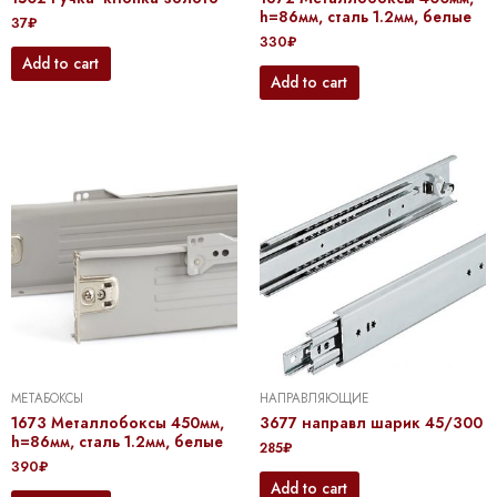
h=86мм, сталь 1.2мм, белые
37
₽
330
₽
Add to cart
Add to cart
МЕТАБОКСЫ
НАПРАВЛЯЮЩИЕ
1673 Металлобоксы 450мм,
3677 направл шарик 45/300
h=86мм, сталь 1.2мм, белые
285
₽
390
₽
Add to cart