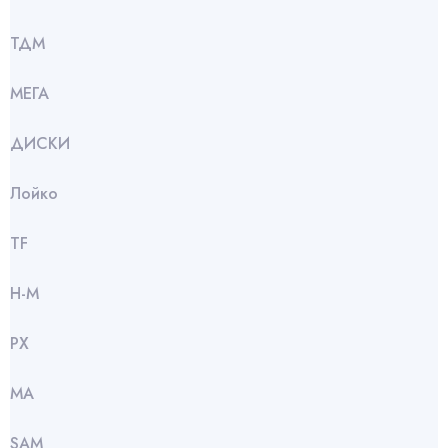
ТДМ
МЕГА
ДИСКИ
Лойко
TF
Н-М
РХ
МА
SАМ