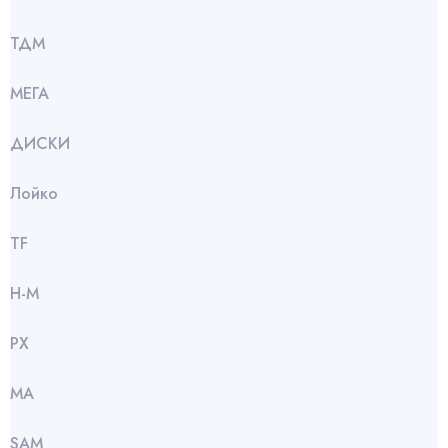
ТДМ
МЕГА
ДИСКИ
Лойко
TF
Н-М
РХ
МА
SАМ