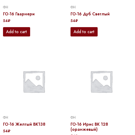
ФН
ФН
ГО-16 Гварнери
ГО-16 Дуб Светлый
54
₽
54
₽
Add to cart
Add to cart
ФН
ФН
ГО-16 Желтый BK138
ГО-16 Ирис BK 128
(оранжевый)
54
₽