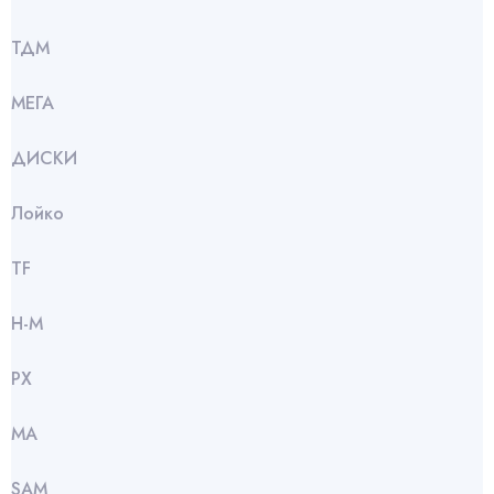
ТДМ
МЕГА
ДИСКИ
Лойко
TF
Н-М
РХ
МА
SАМ