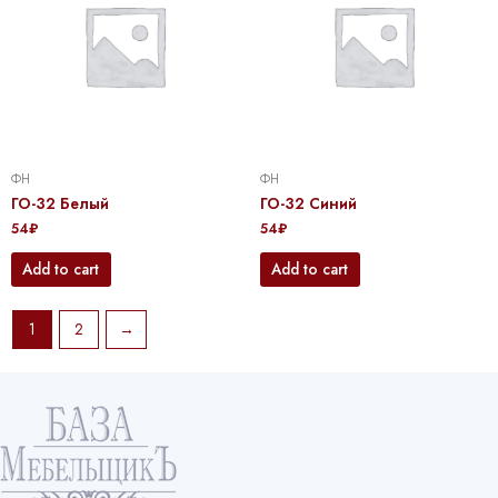
ФН
ФН
ГО-32 Белый
ГО-32 Синий
54
₽
54
₽
Add to cart
Add to cart
1
2
→