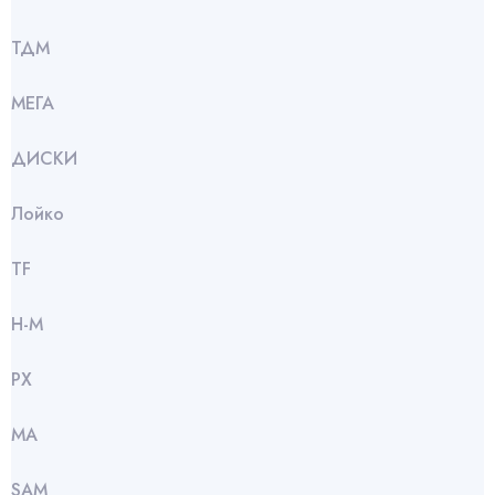
ТДМ
МЕГА
ДИСКИ
Лойко
TF
Н-М
РХ
МА
SАМ