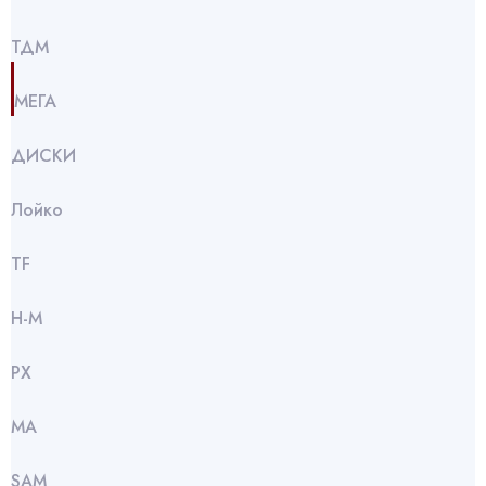
ТДМ
МЕГА
ДИСКИ
Лойко
TF
Н-М
РХ
МА
SАМ