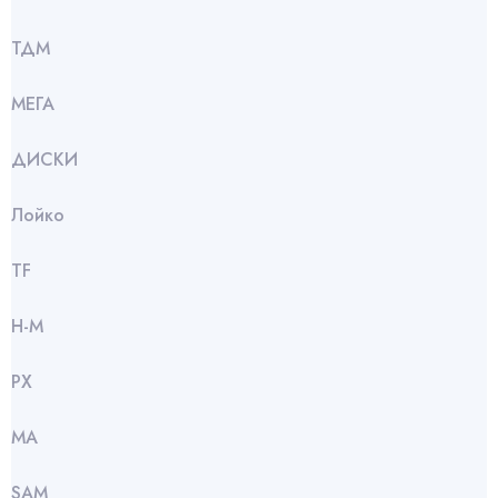
ТДМ
МЕГА
ДИСКИ
Лойко
TF
Н-М
РХ
МА
SАМ