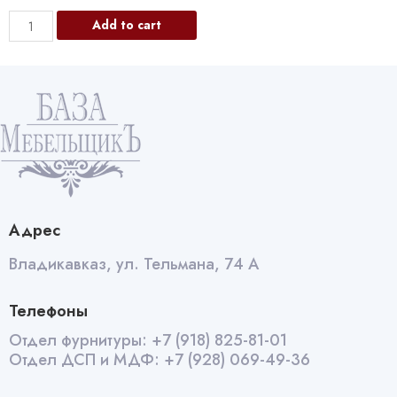
Столешница
Add to cart
ALG
3050*600*38
мм
Каспий
Бронзовый
глянец
3086
quantity
Адрес
Владикавказ, ул. Тельмана, 74 А
Телефоны
Отдел фурнитуры:
+7 (918) 825-81-01
Отдел ДСП и МДФ:
+7 (928) 069-49-36