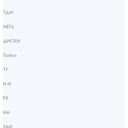
ТДМ
МЕГА
ДИСКИ
Лойко
TF
Н-М
РХ
МА
SАМ