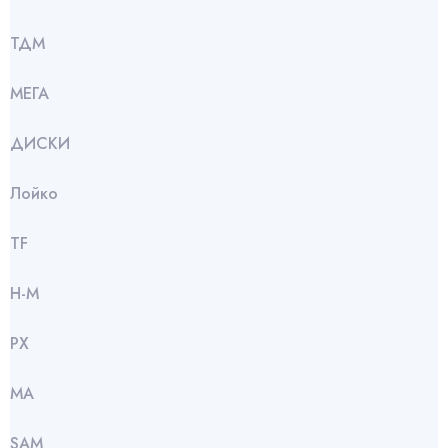
ТДМ
МЕГА
ДИСКИ
Лойко
TF
Н-М
РХ
МА
SАМ