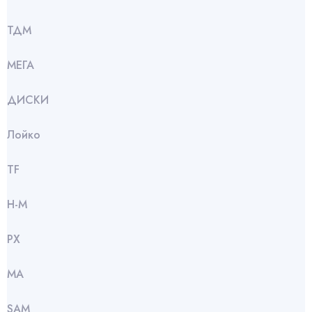
ТДМ
МЕГА
ДИСКИ
Лойко
TF
Н-М
РХ
МА
SАМ