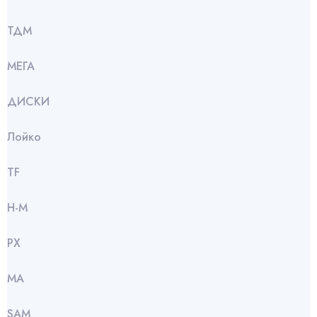
ТДМ
МЕГА
ДИСКИ
Лойко
TF
Н-М
РХ
МА
SАМ