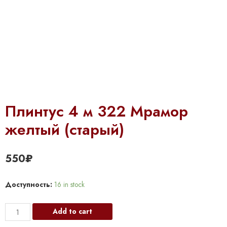
Плинтус 4 м 322 Мрамор
желтый (старый)
550
₽
Доступность:
16 in stock
Плинтус
Add to cart
4