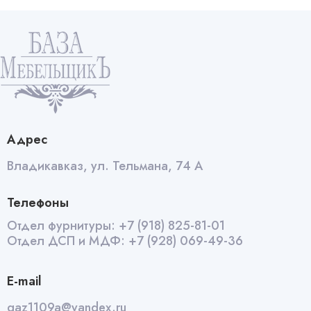
м
322
Мрамор
желтый
(старый)
quantity
Адрес
Владикавказ, ул. Тельмана, 74 А
Телефоны
Отдел фурнитуры:
+7 (918) 825-81-01
Отдел ДСП и МДФ:
+7 (928) 069-49-36
E-mail
qaz1109a@yandex.ru