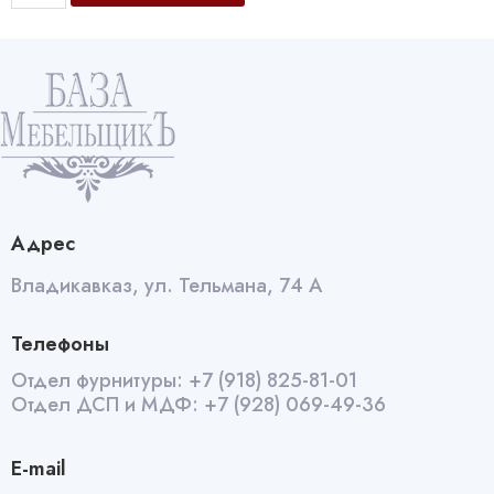
Мрамор
марквин
синий
022
quantity
Адрес
Владикавказ, ул. Тельмана, 74 А
Телефоны
Отдел фурнитуры:
+7 (918) 825-81-01
Отдел ДСП и МДФ:
+7 (928) 069-49-36
E-mail