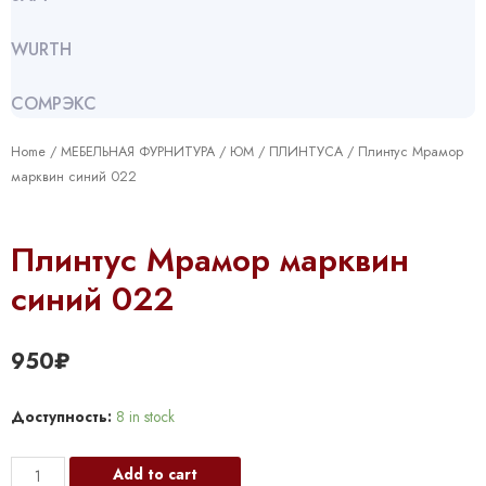
WURTH
СОМРЭКС
Home
/
МЕБЕЛЬНАЯ ФУРНИТУРА
/
ЮМ
/
ПЛИНТУСА
/ Плинтус Мрамор
марквин синий 022
Плинтус Мрамор марквин
синий 022
950
₽
Доступность:
8 in stock
Плинтус
Add to cart