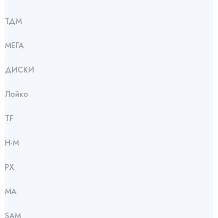
ТДМ
МЕГА
ДИСКИ
Лойко
TF
Н-М
РХ
МА
SАМ