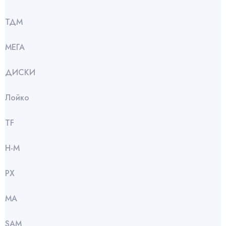
ТДМ
МЕГА
ДИСКИ
Лойко
TF
Н-М
РХ
МА
SАМ