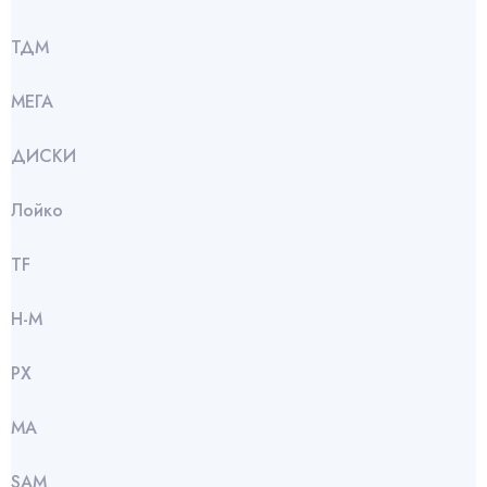
ТДМ
МЕГА
ДИСКИ
Лойко
TF
Н-М
РХ
МА
SАМ