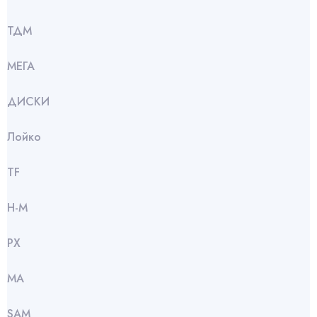
ТДМ
МЕГА
ДИСКИ
Лойко
TF
Н-М
РХ
МА
SАМ