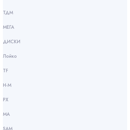
ТДМ
МЕГА
ДИСКИ
Лойко
TF
Н-М
РХ
МА
SАМ