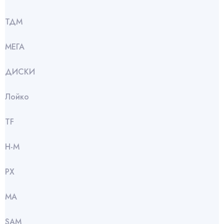
ТДМ
МЕГА
ДИСКИ
Лойко
TF
Н-М
РХ
МА
SАМ