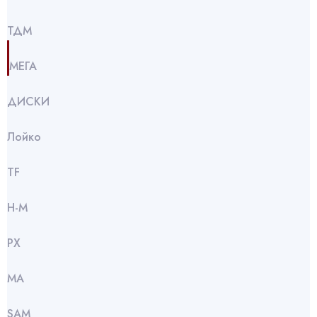
ТДМ
МЕГА
ДИСКИ
Лойко
TF
Н-М
РХ
МА
SАМ