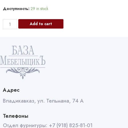
Доступность:
29 in stock
9830
Add to cart
Шариковые
направляющие
Push
to
Open
450
мм
quantity
Адрес
Владикавказ, ул. Тельмана, 74 А
Телефоны
Отдел фурнитуры:
+7 (918) 825-81-01