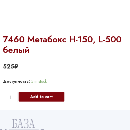
7460 Метабокс Н-150, L-500
белый
525
₽
Доступность:
5 in stock
7460
Add to cart
Метабокс
Н-150,
L-
500