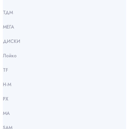
ТДМ
МЕГА
ДИСКИ
Лойко
TF
Н-М
РХ
МА
SАМ