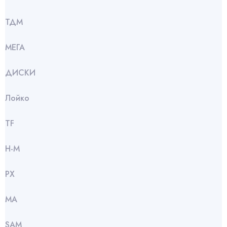
ТДМ
МЕГА
ДИСКИ
Лойко
TF
Н-М
РХ
МА
SАМ