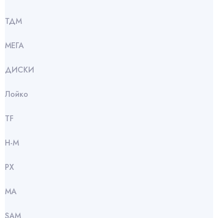
ТДМ
МЕГА
ДИСКИ
Лойко
TF
Н-М
РХ
МА
SАМ