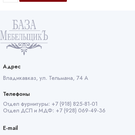
Крепеж
для
опоры
М8
Д-8*14
цинк
забивная
quantity
Адрес
Владикавказ, ул. Тельмана, 74 А
Телефоны
Отдел фурнитуры:
+7 (918) 825-81-01
Отдел ДСП и МДФ:
+7 (928) 069-49-36
E-mail