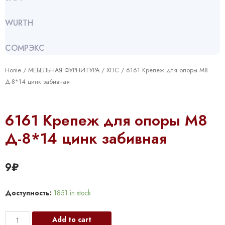
WURTH
СОМРЭКС
Home
/
МЕБЕЛЬНАЯ ФУРНИТУРА
/
ХПС
/ 6161 Крепеж для опоры М8
Д-8*14 цинк забивная
6161 Крепеж для опоры М8
Д-8*14 цинк забивная
9
₽
Доступность:
1851 in stock
6161
Add to cart