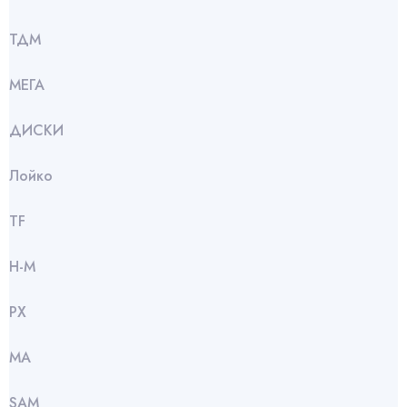
ТДМ
МЕГА
ДИСКИ
Лойко
TF
Н-М
РХ
МА
SАМ