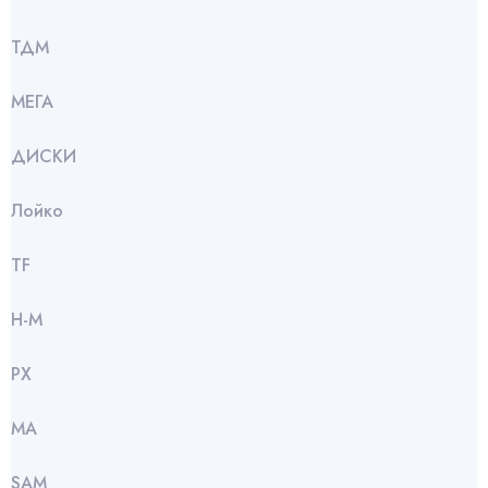
ТДМ
МЕГА
ДИСКИ
Лойко
TF
Н-М
РХ
МА
SАМ