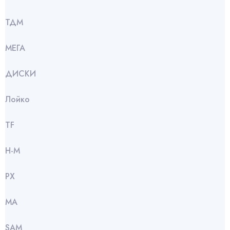
ТДМ
МЕГА
ДИСКИ
Лойко
TF
Н-М
РХ
МА
SАМ