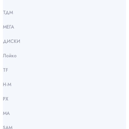
ТДМ
МЕГА
ДИСКИ
Лойко
TF
Н-М
РХ
МА
SАМ