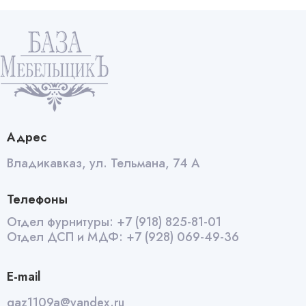
кнопка
пл
К1
желтый
quantity
Адрес
Владикавказ, ул. Тельмана, 74 А
Телефоны
Отдел фурнитуры:
+7 (918) 825-81-01
Отдел ДСП и МДФ:
+7 (928) 069-49-36
E-mail
qaz1109a@yandex.ru