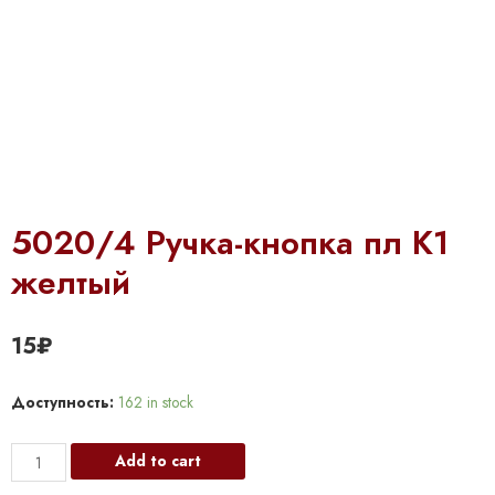
5020/4 Ручка-кнопка пл К1
желтый
15
₽
Доступность:
162 in stock
5020/4
Add to cart
Ручка-