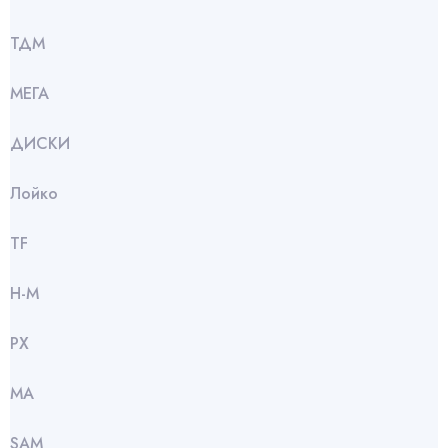
ТДМ
МЕГА
ДИСКИ
Лойко
TF
Н-М
РХ
МА
SАМ