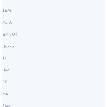
ТДМ
МЕГА
ДИСКИ
Лойко
TF
Н-М
РХ
МА
SАМ