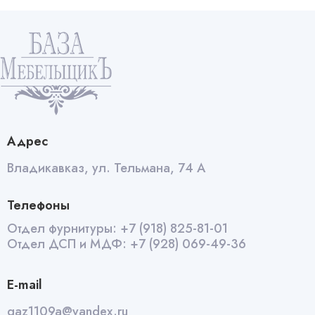
уголок
860-
960*480*560
левый
quantity
Адрес
Владикавказ, ул. Тельмана, 74 А
Телефоны
Отдел фурнитуры:
+7 (918) 825-81-01
Отдел ДСП и МДФ:
+7 (928) 069-49-36
E-mail
qaz1109a@yandex.ru