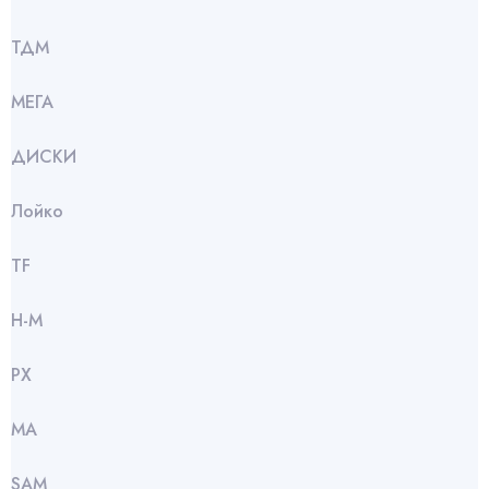
ТДМ
МЕГА
ДИСКИ
Лойко
TF
Н-М
РХ
МА
SАМ