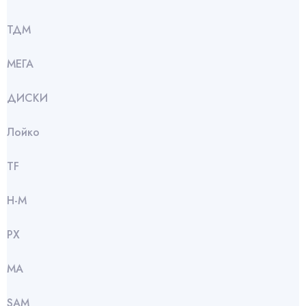
ТДМ
МЕГА
ДИСКИ
Лойко
TF
Н-М
РХ
МА
SАМ