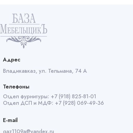
-скоба128мм
мат
хром
quantity
Адрес
Владикавказ, ул. Тельмана, 74 А
Телефоны
Отдел фурнитуры:
+7 (918) 825-81-01
Отдел ДСП и МДФ:
+7 (928) 069-49-36
E-mail
qaz1109a@yandex.ru