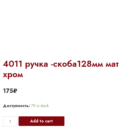
4011 ручка -скоба128мм мат
хром
175
₽
Доступность:
79 in stock
4011
Add to cart
ручка