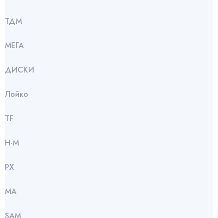
ТДМ
МЕГА
ДИСКИ
Лойко
TF
Н-М
РХ
МА
SАМ