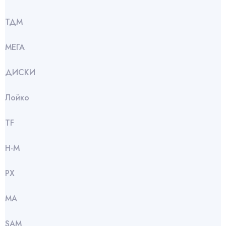
ТДМ
МЕГА
ДИСКИ
Лойко
TF
Н-М
РХ
МА
SАМ