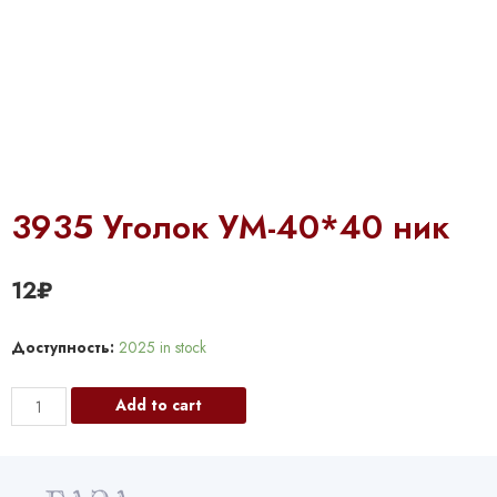
3935 Уголок УМ-40*40 ник
12
₽
Доступность:
2025 in stock
3935
Add to cart
Уголок
УМ-40*40
ник