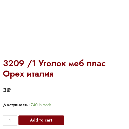
3209 /1 Уголок меб плас
Орех италия
3
₽
Доступность:
740 in stock
3209
Add to cart
/1