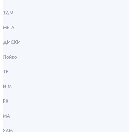
ТДМ
МЕГА
ДИСКИ
Лойко
TF
Н-М
РХ
МА
SАМ