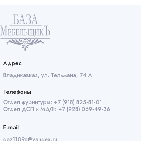
Уголок
меб
плас
Орех
италия
quantity
Адрес
Владикавказ, ул. Тельмана, 74 А
Телефоны
Отдел фурнитуры:
+7 (918) 825-81-01
Отдел ДСП и МДФ:
+7 (928) 069-49-36
E-mail
qaz1109a@yandex.ru