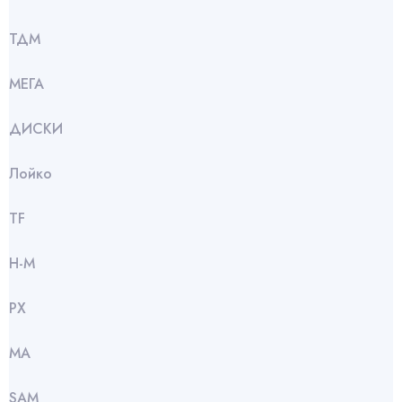
ТДМ
МЕГА
ДИСКИ
Лойко
TF
Н-М
РХ
МА
SАМ