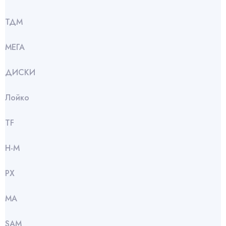
ТДМ
МЕГА
ДИСКИ
Лойко
TF
Н-М
РХ
МА
SАМ