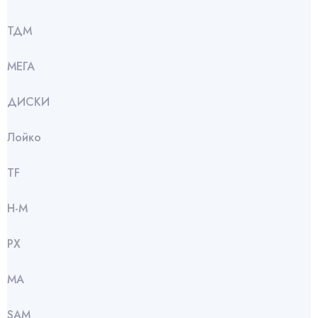
ТДМ
МЕГА
ДИСКИ
Лойко
TF
Н-М
РХ
МА
SАМ