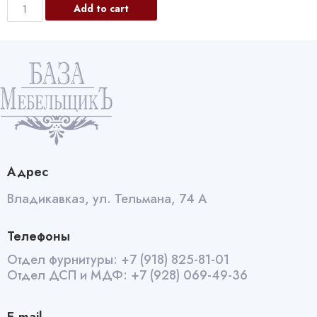
2919
Add to cart
Гайка
усовая
М10
quantity
Адрес
Владикавказ, ул. Тельмана, 74 А
Телефоны
Отдел фурнитуры:
+7 (918) 825-81-01
Отдел ДСП и МДФ:
+7 (928) 069-49-36
E-mail