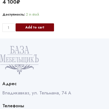
4 100
₽
Доступность:
2 in stock
2128106
Add to cart
Смеситель
DR.Gans
РОНДО
цвет
серый
quantity
Адрес
Владикавказ, ул. Тельмана, 74 А
Телефоны