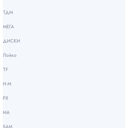
ТДМ
МЕГА
ДИСКИ
Лойко
TF
Н-М
РХ
МА
SАМ