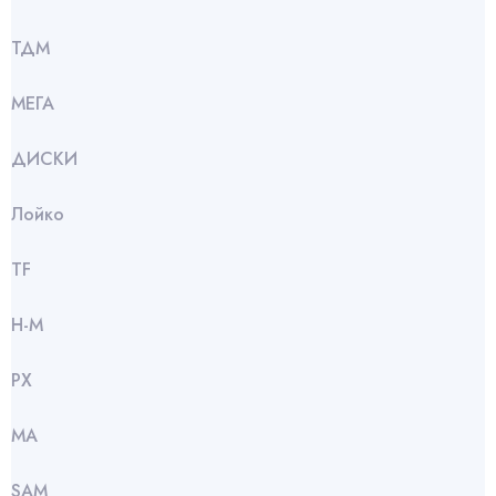
ТДМ
МЕГА
ДИСКИ
Лойко
TF
Н-М
РХ
МА
SАМ