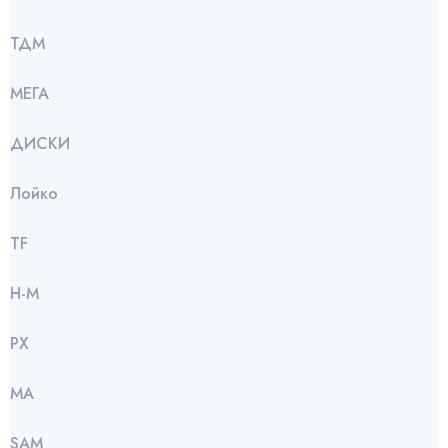
ТДМ
МЕГА
ДИСКИ
Лойко
TF
Н-М
РХ
МА
SАМ