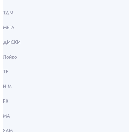
ТДМ
МЕГА
ДИСКИ
Лойко
TF
Н-М
РХ
МА
SАМ