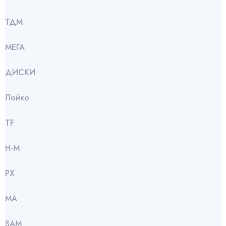
ТДМ
МЕГА
ДИСКИ
Лойко
TF
Н-М
РХ
МА
SАМ