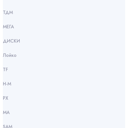
ТДМ
МЕГА
ДИСКИ
Лойко
TF
Н-М
РХ
МА
SАМ