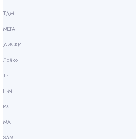
ТДМ
МЕГА
ДИСКИ
Лойко
TF
Н-М
РХ
МА
SАМ