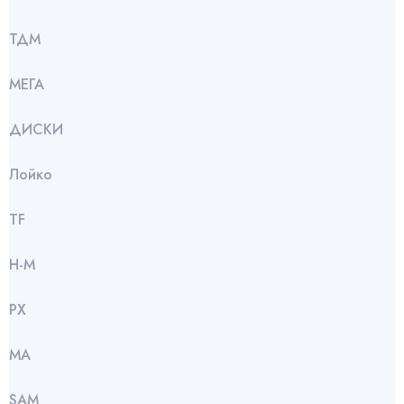
ТДМ
МЕГА
ДИСКИ
Лойко
TF
Н-М
РХ
МА
SАМ