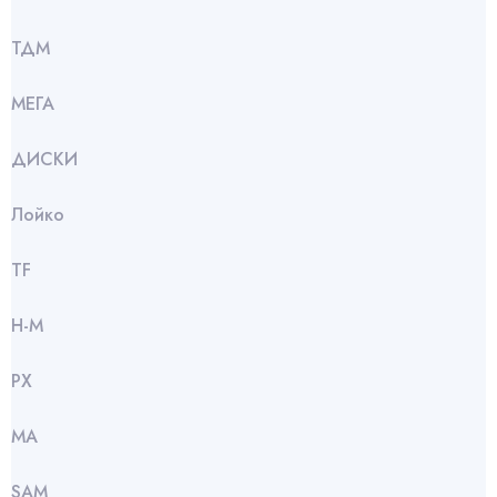
ТДМ
МЕГА
ДИСКИ
Лойко
TF
Н-М
РХ
МА
SАМ