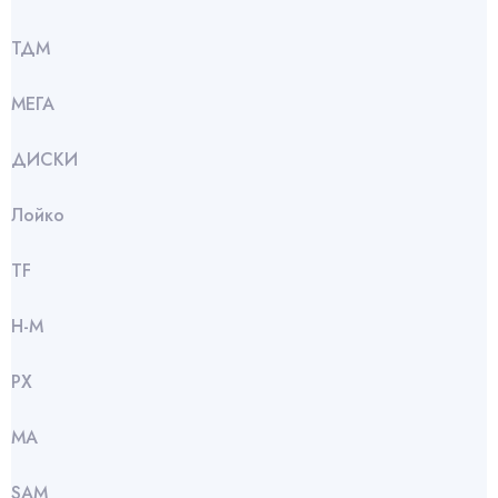
ТДМ
МЕГА
ДИСКИ
Лойко
TF
Н-М
РХ
МА
SАМ