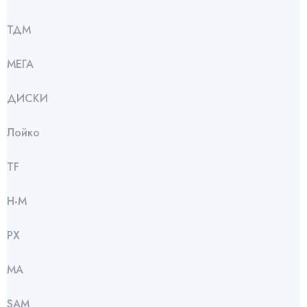
ТДМ
МЕГА
ДИСКИ
Лойко
TF
Н-М
РХ
МА
SАМ