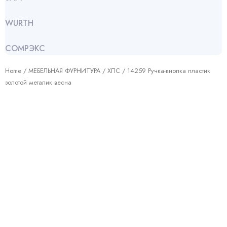
WURTH
СОМРЭКС
Home
/
МЕБЕЛЬНАЯ ФУРНИТУРА
/
ХПС
/ 14259 Ручка-кнопка пластик
золотой металик весна