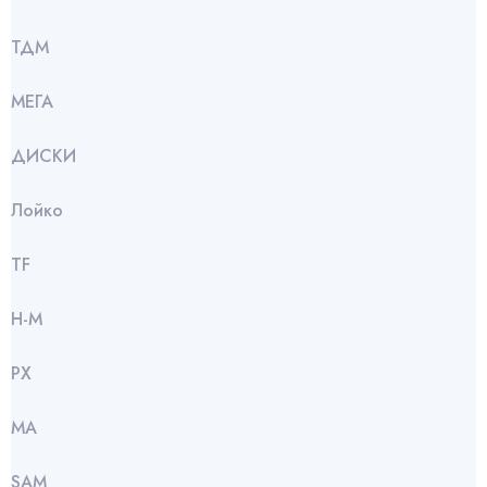
ТДМ
МЕГА
ДИСКИ
Лойко
TF
Н-М
РХ
МА
SАМ