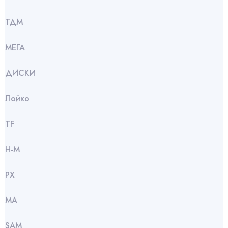
ТДМ
МЕГА
ДИСКИ
Лойко
TF
Н-М
РХ
МА
SАМ