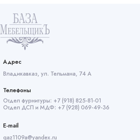
Шуруп
для
зеркала
черный
quantity
Адрес
Владикавказ, ул. Тельмана, 74 А
Телефоны
Отдел фурнитуры:
+7 (918) 825-81-01
Отдел ДСП и МДФ:
+7 (928) 069-49-36
E-mail
qaz1109a@yandex.ru