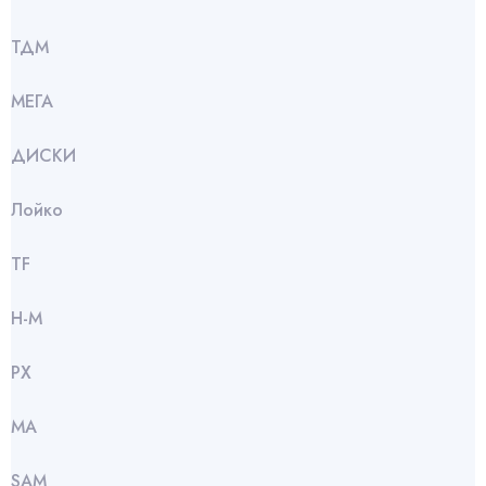
ТДМ
МЕГА
ДИСКИ
Лойко
TF
Н-М
РХ
МА
SАМ