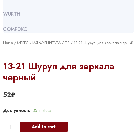
WURTH
СОМРЭКС
Home
/
МЕБЕЛЬНАЯ ФУРНИТУРА
/
ПР
/ 13-21 Шуруп для зеркала черный
13-21 Шуруп для зеркала
черный
52
₽
Доступность:
35 in stock
13-
Add to cart
21