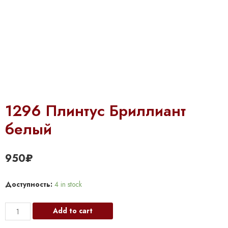
1296 Плинтус Бриллиант
белый
950
₽
Доступность:
4 in stock
1296
Add to cart
Плинтус