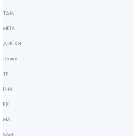
ТДМ
МЕГА
ДИСКИ
Лойко
TF
Н-М
РХ
МА
SАМ